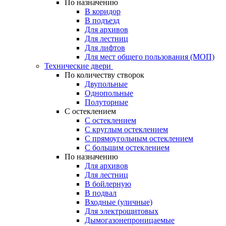
По назначению
В коридор
В подъезд
Для архивов
Для лестниц
Для лифтов
Для мест общего пользования (МОП)
Технические двери
По количеству створок
Двупольные
Однопольные
Полуторные
С остеклением
С остеклением
С круглым остеклением
С прямоугольным остеклением
С большим остеклением
По назначению
Для архивов
Для лестниц
В бойлерную
В подвал
Входные (уличные)
Для электрощитовых
Дымогазонепроницаемые