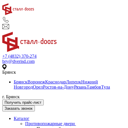
+7 (4832) 370-274
bry@dverisd.com
Брянск
Брянск
Воронеж
Краснодар
Липецк
Нижний
Новгород
Орел
Ростов-на-Дону
Рязань
Тамбов
Тула
г. Брянск
Получить прайс-лист
Заказать звонок
Каталог
Противопожарные двери