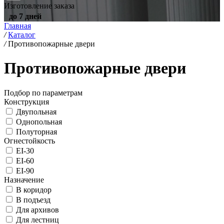
Изготовление заказа
до 7 дней
Главная
/
Каталог
/
Противопожарные двери
Противопожарные двери
Подбор по параметрам
Конструкция
Двупольная
Однопольная
Полуторная
Огнестойкость
EI-30
EI-60
EI-90
Назначение
В коридор
В подъезд
Для архивов
Для лестниц