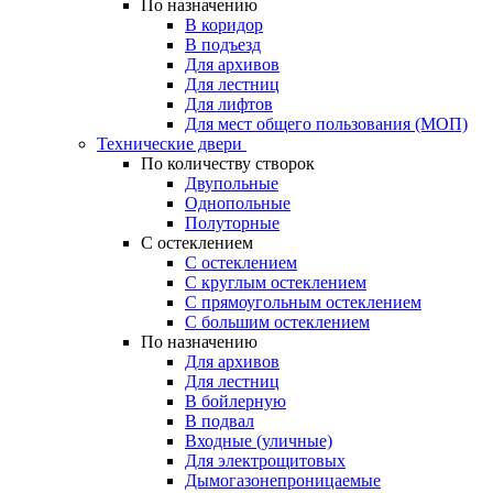
По назначению
В коридор
В подъезд
Для архивов
Для лестниц
Для лифтов
Для мест общего пользования (МОП)
Технические двери
По количеству створок
Двупольные
Однопольные
Полуторные
С остеклением
С остеклением
С круглым остеклением
С прямоугольным остеклением
С большим остеклением
По назначению
Для архивов
Для лестниц
В бойлерную
В подвал
Входные (уличные)
Для электрощитовых
Дымогазонепроницаемые