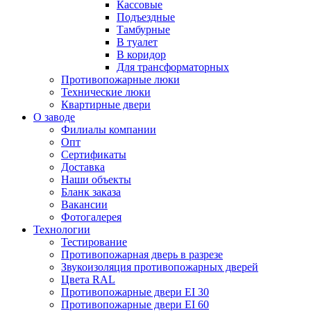
Кассовые
Подъездные
Тамбурные
В туалет
В коридор
Для трансформаторных
Противопожарные люки
Технические люки
Квартирные двери
О заводе
Филиалы компании
Опт
Сертификаты
Доставка
Наши объекты
Бланк заказа
Вакансии
Фотогалерея
Технологии
Тестирование
Противопожарная дверь в разрезе
Звукоизоляция противопожарных дверей
Цвета RAL
Противопожарные двери EI 30
Противопожарные двери EI 60