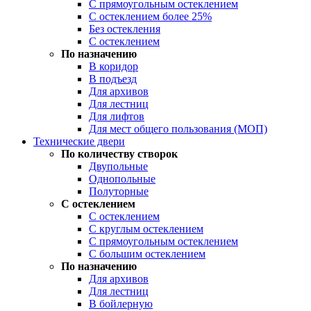
С прямоугольным остеклением
С остеклением более 25%
Без остекления
С остеклением
По назначению
В коридор
В подъезд
Для архивов
Для лестниц
Для лифтов
Для мест общего пользования (МОП)
Технические двери
По количеству створок
Двупольные
Однопольные
Полуторные
С остеклением
С остеклением
С круглым остеклением
С прямоугольным остеклением
С большим остеклением
По назначению
Для архивов
Для лестниц
В бойлерную