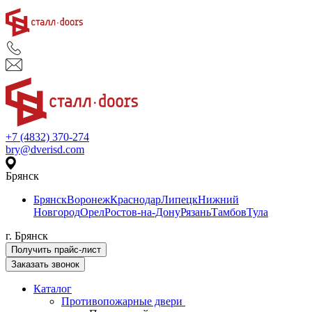
+7 (4832) 370-274
bry@dverisd.com
Брянск
Брянск
Воронеж
Краснодар
Липецк
Нижний
Новгород
Орел
Ростов-на-Дону
Рязань
Тамбов
Тула
г. Брянск
Получить прайс-лист
Заказать звонок
Каталог
Противопожарные двери