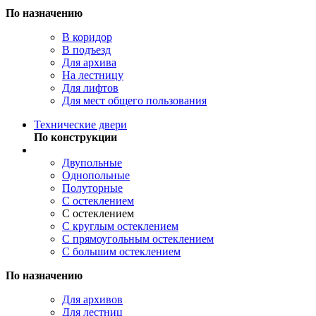
По назначению
В коридор
В подъезд
Для архива
На лестницу
Для лифтов
Для мест общего пользования
Технические двери
По конструкции
Двупольные
Однопольные
Полуторные
С остеклением
С остеклением
С круглым остеклением
С прямоугольным остеклением
С большим остеклением
По назначению
Для архивов
Для лестниц