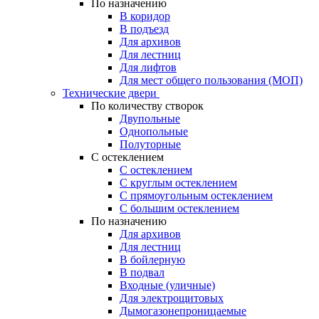
По назначению
В коридор
В подъезд
Для архивов
Для лестниц
Для лифтов
Для мест общего пользования (МОП)
Технические двери
По количеству створок
Двупольные
Однопольные
Полуторные
С остеклением
С остеклением
С круглым остеклением
С прямоугольным остеклением
С большим остеклением
По назначению
Для архивов
Для лестниц
В бойлерную
В подвал
Входные (уличные)
Для электрощитовых
Дымогазонепроницаемые