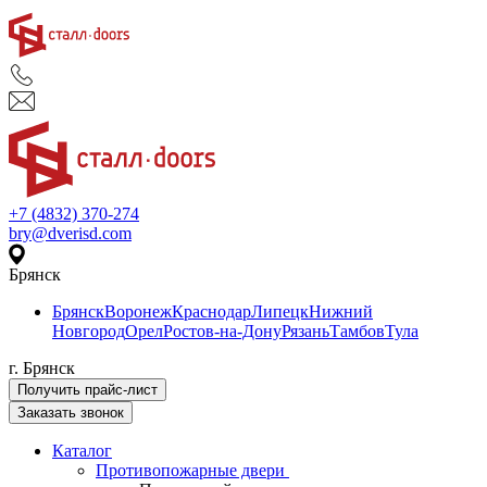
+7 (4832) 370-274
bry@dverisd.com
Брянск
Брянск
Воронеж
Краснодар
Липецк
Нижний
Новгород
Орел
Ростов-на-Дону
Рязань
Тамбов
Тула
г. Брянск
Получить прайс-лист
Заказать звонок
Каталог
Противопожарные двери