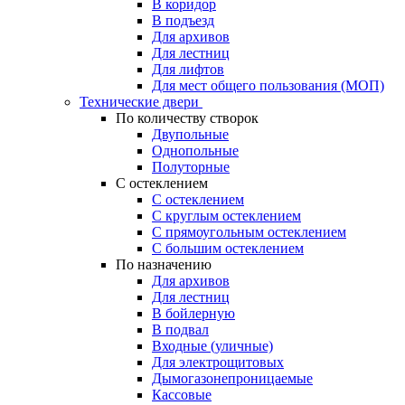
В коридор
В подъезд
Для архивов
Для лестниц
Для лифтов
Для мест общего пользования (МОП)
Технические двери
По количеству створок
Двупольные
Однопольные
Полуторные
С остеклением
С остеклением
С круглым остеклением
С прямоугольным остеклением
С большим остеклением
По назначению
Для архивов
Для лестниц
В бойлерную
В подвал
Входные (уличные)
Для электрощитовых
Дымогазонепроницаемые
Кассовые