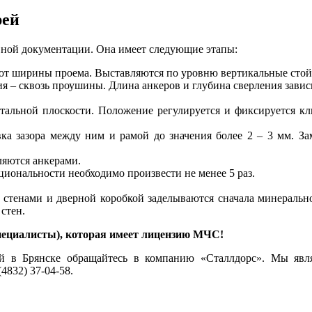
рей
вной документации. Она имеет следующие этапы:
т от ширины проема. Выставляются по уровню вертикальные сто
я – сквозь проушины. Длина анкеров и глубина сверления завис
тальной плоскости. Положение регулируется и фиксируется кл
вка зазора между ним и рамой до значения более 2 – 3 мм. З
ляются анкерами.
иональности необходимо произвести не менее 5 раз.
 стенами и дверной коробкой заделываются сначала минеральн
стен.
 специалисты), которая имеет лицензию МЧС!
й в Брянске обращайтесь в компанию «Сталлдорс». Мы являе
4832) 37-04-58.