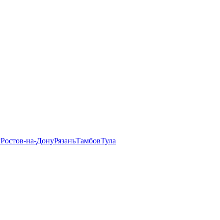
л
Ростов-на-Дону
Рязань
Тамбов
Тула