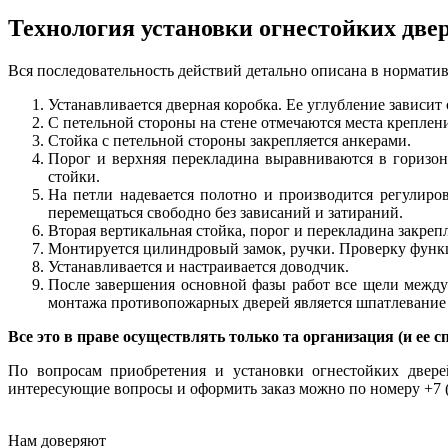
Технология установки огнестойких две
Вся последовательность действий детально описана в нормати
Устанавливается дверная коробка. Ее углубление зависи
С петельной стороны на стене отмечаются места креплени
Стойка с петельной стороны закрепляется анкерами.
Порог и верхняя перекладина выравниваются в горизон
стойки.
На петли надевается полотно и производится регулиро
перемещаться свободно без зависаний и затираний.
Вторая вертикальная стойка, порог и перекладина закреп
Монтируется цилиндровый замок, ручки. Проверку функц
Устанавливается и настраивается доводчик.
После завершения основной фазы работ все щели между
монтажа противопожарных дверей является шпатлевание 
Все это в праве осуществлять только та организация (и ее
По вопросам приобретения и установки огнестойких двере
интересующие вопросы и оформить заказ можно по номеру +7 (
Нам
доверяют