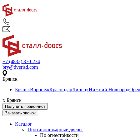
+7 (4832) 370-274
bry@dverisd.com
Брянск
Брянск
Воронеж
Краснодар
Липецк
Нижний Новгород
Оре
г. Брянск
Получить прайс-лист
Заказать звонок
Каталог
Противопожарные двери
По огнестойкости