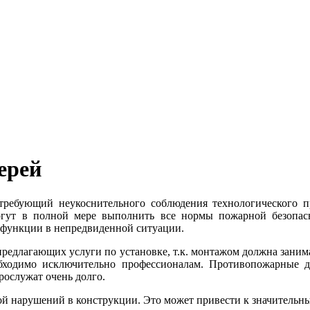
ерей
требующий неукоснительного соблюдения технологического п
огут в полной мере выполнить все нормы пожарной безопа
 функции в непредвиденной ситуации.
 предлагающих услуги по установке, т.к. монтажом должна зан
обходимо исключительно профессионалам. Противопожарные 
ослужат очень долго.
й нарушений в конструкции. Это может привести к значительны