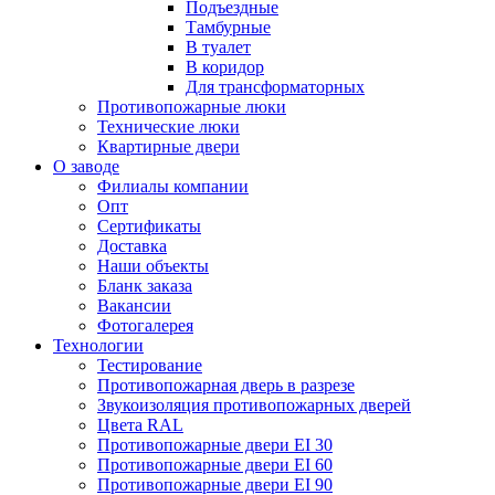
Подъездные
Тамбурные
В туалет
В коридор
Для трансформаторных
Противопожарные люки
Технические люки
Квартирные двери
О заводе
Филиалы компании
Опт
Сертификаты
Доставка
Наши объекты
Бланк заказа
Вакансии
Фотогалерея
Технологии
Тестирование
Противопожарная дверь в разрезе
Звукоизоляция противопожарных дверей
Цвета RAL
Противопожарные двери EI 30
Противопожарные двери EI 60
Противопожарные двери EI 90