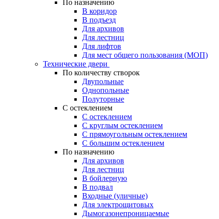
По назначению
В коридор
В подъезд
Для архивов
Для лестниц
Для лифтов
Для мест общего пользования (МОП)
Технические двери
По количеству створок
Двупольные
Однопольные
Полуторные
С остеклением
С остеклением
С круглым остеклением
С прямоугольным остеклением
С большим остеклением
По назначению
Для архивов
Для лестниц
В бойлерную
В подвал
Входные (уличные)
Для электрощитовых
Дымогазонепроницаемые