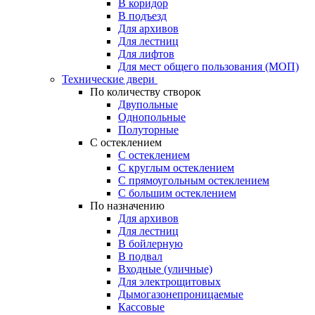
В коридор
В подъезд
Для архивов
Для лестниц
Для лифтов
Для мест общего пользования (МОП)
Технические двери
По количеству створок
Двупольные
Однопольные
Полуторные
С остеклением
С остеклением
С круглым остеклением
С прямоугольным остеклением
С большим остеклением
По назначению
Для архивов
Для лестниц
В бойлерную
В подвал
Входные (уличные)
Для электрощитовых
Дымогазонепроницаемые
Кассовые