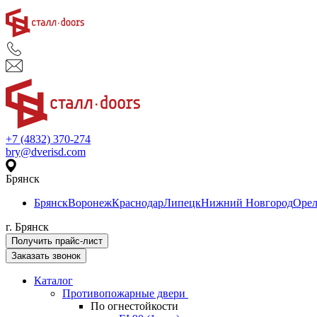
+7 (4832) 370-274
bry@dverisd.com
Брянск
Брянск
Воронеж
Краснодар
Липецк
Нижний Новгород
Оре
г. Брянск
Получить прайс-лист
Заказать звонок
Каталог
Противопожарные двери
По огнестойкости