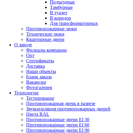
Подъездные
Тамбурные
В туалет
В коридор
Для трансформаторных
Противопожарные люки
Технические люки
Квартирные двери
О заводе
Филиалы компании
Опт
Сертификаты
Доставка
Наши объекты
Бланк заказа
Вакансии
Фотогалерея
Технологии
Тестирование
Противопожарная дверь в разрезе
Звукоизоляция противопожарных дверей
Цвета RAL
Противопожарные двери EI 30
Противопожарные двери EI 60
Противопожарные двери EI 90