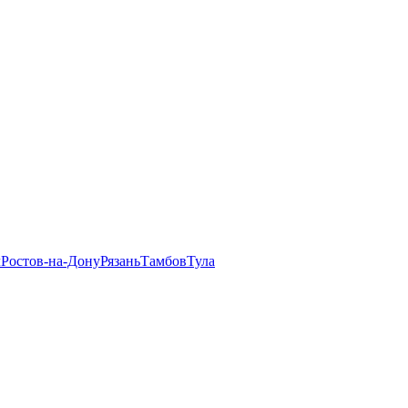
л
Ростов-на-Дону
Рязань
Тамбов
Тула