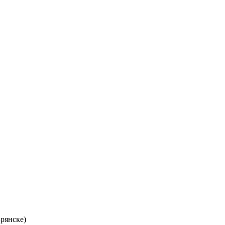
рянске)