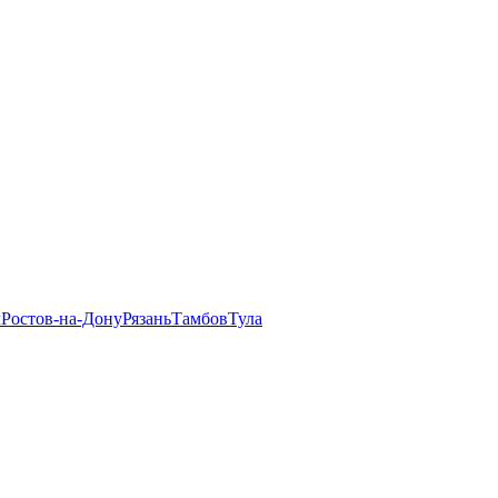
л
Ростов-на-Дону
Рязань
Тамбов
Тула