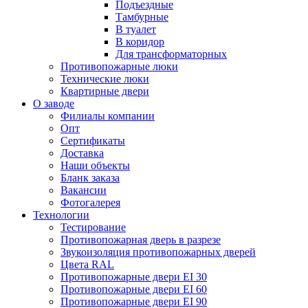
Подъездные
Тамбурные
В туалет
В коридор
Для трансформаторных
Противопожарные люки
Технические люки
Квартирные двери
О заводе
Филиалы компании
Опт
Сертификаты
Доставка
Наши объекты
Бланк заказа
Вакансии
Фотогалерея
Технологии
Тестирование
Противопожарная дверь в разрезе
Звукоизоляция противопожарных дверей
Цвета RAL
Противопожарные двери EI 30
Противопожарные двери EI 60
Противопожарные двери EI 90