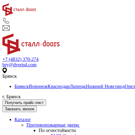
+7 (4832) 370-274
bry@dverisd.com
Брянск
Брянск
Воронеж
Краснодар
Липецк
Нижний Новгород
Оре
г. Брянск
Получить прайс-лист
Заказать звонок
Каталог
Противопожарные двери
По огнестойкости