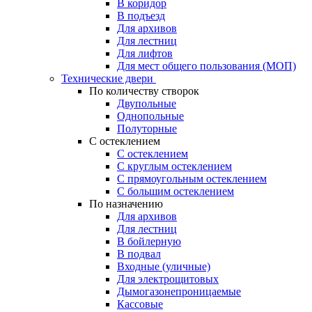
В коридор
В подъезд
Для архивов
Для лестниц
Для лифтов
Для мест общего пользования (МОП)
Технические двери
По количеству створок
Двупольные
Однопольные
Полуторные
С остеклением
С остеклением
С круглым остеклением
С прямоугольным остеклением
С большим остеклением
По назначению
Для архивов
Для лестниц
В бойлерную
В подвал
Входные (уличные)
Для электрощитовых
Дымогазонепроницаемые
Кассовые