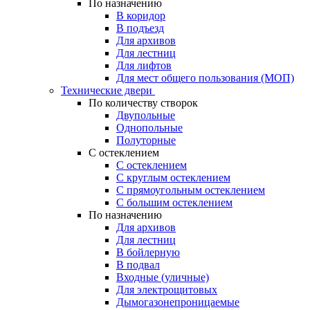
По назначению
В коридор
В подъезд
Для архивов
Для лестниц
Для лифтов
Для мест общего пользования (МОП)
Технические двери
По количеству створок
Двупольные
Однопольные
Полуторные
С остеклением
С остеклением
С круглым остеклением
С прямоугольным остеклением
С большим остеклением
По назначению
Для архивов
Для лестниц
В бойлерную
В подвал
Входные (уличные)
Для электрощитовых
Дымогазонепроницаемые