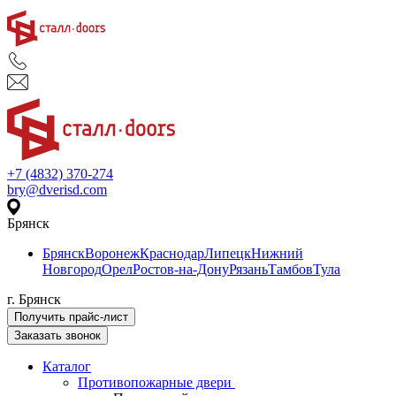
+7 (4832) 370-274
bry@dverisd.com
Брянск
Брянск
Воронеж
Краснодар
Липецк
Нижний
Новгород
Орел
Ростов-на-Дону
Рязань
Тамбов
Тула
г. Брянск
Получить прайс-лист
Заказать звонок
Каталог
Противопожарные двери