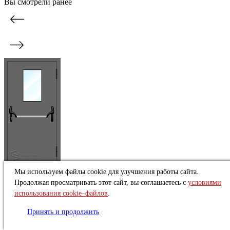
Вы смотрели ранее
Мы используем файлы cookie для улучшения работы сайта.
Однопольная техническая дверь с прямоугольным
остеклением и штангой ДМО-1
Продолжая просматривать этот сайт, вы соглашаетесь с
условиями
Под заказ
использования cookie–файлов
.
Тип:
Техническая
Конструкция:
Однопольная
Принять и продолжить
от
17 694 ₽