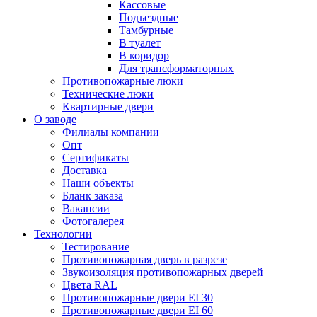
Кассовые
Подъездные
Тамбурные
В туалет
В коридор
Для трансформаторных
Противопожарные люки
Технические люки
Квартирные двери
О заводе
Филиалы компании
Опт
Сертификаты
Доставка
Наши объекты
Бланк заказа
Вакансии
Фотогалерея
Технологии
Тестирование
Противопожарная дверь в разрезе
Звукоизоляция противопожарных дверей
Цвета RAL
Противопожарные двери EI 30
Противопожарные двери EI 60