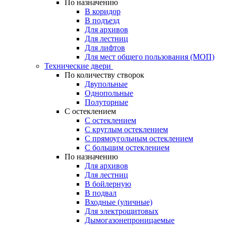
По назначению
В коридор
В подъезд
Для архивов
Для лестниц
Для лифтов
Для мест общего пользования (МОП)
Технические двери
По количеству створок
Двупольные
Однопольные
Полуторные
С остеклением
С остеклением
С круглым остеклением
С прямоугольным остеклением
С большим остеклением
По назначению
Для архивов
Для лестниц
В бойлерную
В подвал
Входные (уличные)
Для электрощитовых
Дымогазонепроницаемые