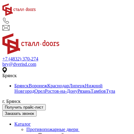
+7 (4832) 370-274
bry@dverisd.com
Брянск
Брянск
Воронеж
Краснодар
Липецк
Нижний
Новгород
Орел
Ростов-на-Дону
Рязань
Тамбов
Тула
г. Брянск
Получить прайс-лист
Заказать звонок
Каталог
Противопожарные двери