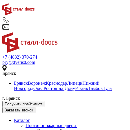
+7 (4832) 370-274
bry@dverisd.com
Брянск
Брянск
Воронеж
Краснодар
Липецк
Нижний
Новгород
Орел
Ростов-на-Дону
Рязань
Тамбов
Тула
г. Брянск
Получить прайс-лист
Заказать звонок
Каталог
Противопожарные двери