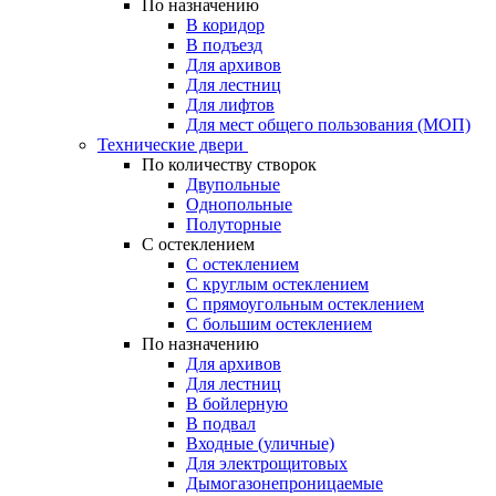
По назначению
В коридор
В подъезд
Для архивов
Для лестниц
Для лифтов
Для мест общего пользования (МОП)
Технические двери
По количеству створок
Двупольные
Однопольные
Полуторные
С остеклением
С остеклением
С круглым остеклением
С прямоугольным остеклением
С большим остеклением
По назначению
Для архивов
Для лестниц
В бойлерную
В подвал
Входные (уличные)
Для электрощитовых
Дымогазонепроницаемые