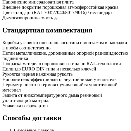
Наполнение
минераловатная плита
Внешнее покрытие
порошковая атмосферостойкая краска
Цвет
стандарт (RAL 7035/7040/8017/9016) / нестандарт
Дымогазопроницаемость
да
Стандартная комплектация
Коробка
углового или торцевого типа с монтажом в накладки
в проём соответственно
Петли
металлические, дополненные опорной разновидностью
подшипника
Покраска
материал порошкового типа по RAL-технологии
Цилиндр
EURO DIN типа и несколько ключей
Рукоятка
черная нажимная рукоять
Наполнитель
эффективный огнеустойчивый утеплитель
Периметр полотна
термовспучивающийся уплотняющий
материал
Защита от низкотемпературного дыма
резиновый
уплотняющий материал
Упаковка
гофрокартон
Способы доставки
Самовывоз с завода